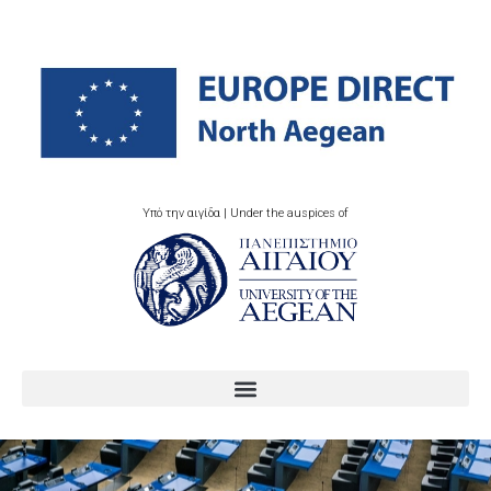
Υπό την αιγίδα | Under the auspices of