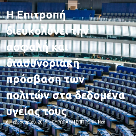
Η Επιτροπή
διευκολύνει την
ασφαλή και
διασυνοριακή
πρόσβαση των
πολιτών στα δεδομένα
υγείας τους
6 Φεβρουαρίου, 2019
ΕΥΡΩΠΑΪΚΗ ΕΠΙΤΡΟΠΉ
,
Νέα