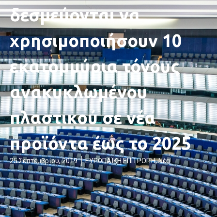
δεσμεύονται να
χρησιμοποιήσουν 10
εκατομμύρια τόνους
ανακυκλωμένου
πλαστικού σε νέα
προϊόντα έως το 2025
25 Σεπτεμβρίου, 2019
ΕΥΡΩΠΑΪΚΗ ΕΠΙΤΡΟΠΉ
,
Νέα