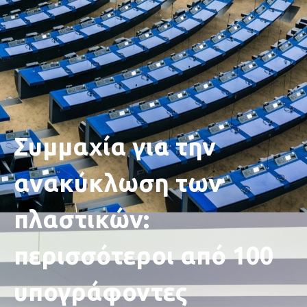
Συμμαχία για την
ανακύκλωση των
πλαστικών:
περισσότεροι από 100
υπογράφοντες