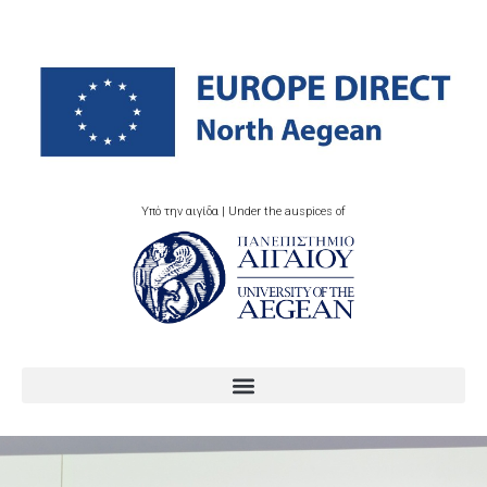
Υπό την αιγίδα | Under the auspices of