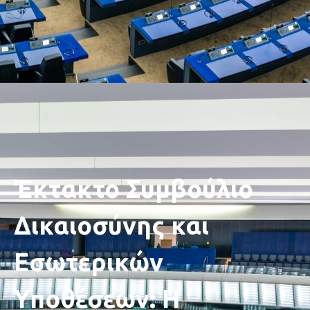
Έκτακτο Συμβούλιο
Δικαιοσύνης και
Εσωτερικών
Υποθέσεων: Η