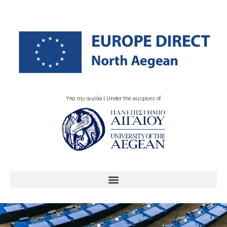
Υπό την αιγίδα | Under the auspices of