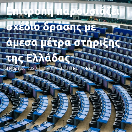
Επιτροπή παρουσιάζει
σχέδιο δράσης με
άμεσα μέτρα στήριξης
της Ελλάδας
4 Μαρτίου, 2020
ΕΥΡΩΠΑΪΚΗ ΕΠΙΤΡΟΠΉ
,
Νέα