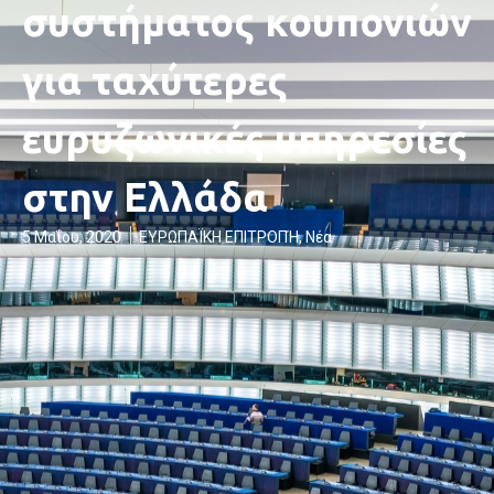
συστήματος κουπονιών
για ταχύτερες
ευρυζωνικές υπηρεσίες
στην Ελλάδα
5 Μαΐου, 2020
ΕΥΡΩΠΑΪΚΗ ΕΠΙΤΡΟΠΉ
,
Νέα