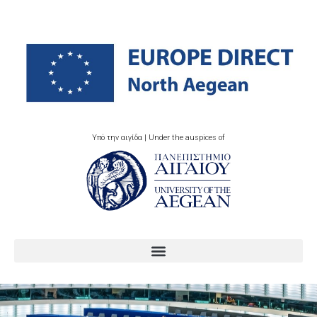
Υπό την αιγίδα | Under the auspices of