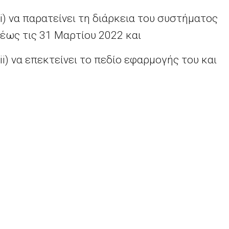
i) να παρατείνει τη διάρκεια του συστήματος
έως τις 31 Μαρτίου 2022 και
ii) να επεκτείνει το πεδίο εφαρμογής του και
στις επιχειρήσεις που επιθυμούν να παρέχουν
υπερταχείες ευρυζωνικές υπηρεσίες από
οποιονδήποτε τηλεπικοινωνιακό πάροχο
μπορεί να προσφέρει τις εν λόγω υπηρεσίες
σε κατάλληλες υπάρχουσες ευρυζωνικές
υποδομές.
Η Επιτροπή αξιολόγησε το μέτρο, όπως
τροποποιήθηκε, βάσει των κανόνων της ΕΕ για