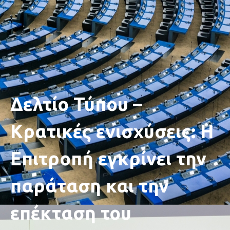
Δελτίο Τύπου –
Κρατικές ενισχύσεις: Η
Επιτροπή εγκρίνει την
παράταση και την
επέκταση του