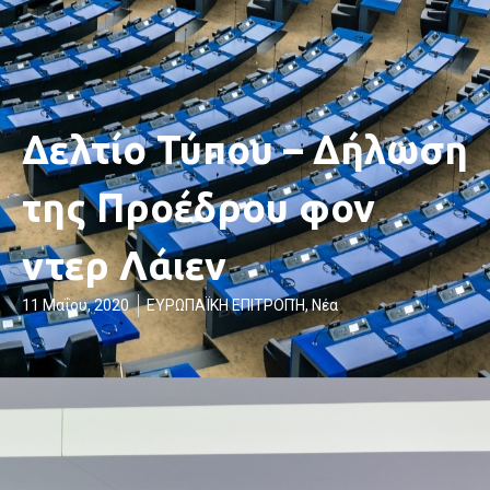
Δελτίο Τύπου – Δήλωση
της Προέδρου φον
ντερ Λάιεν
11 Μαΐου, 2020
ΕΥΡΩΠΑΪΚΗ ΕΠΙΤΡΟΠΉ
,
Νέα