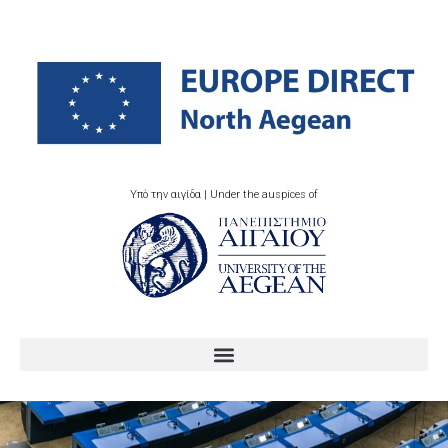
Υπό την αιγίδα | Under the auspices of