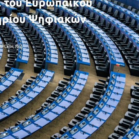
α του Ευρωπαϊκού
ρίου Ψηφιακών
ΙΤΡΟΠΉ
,
Νέα