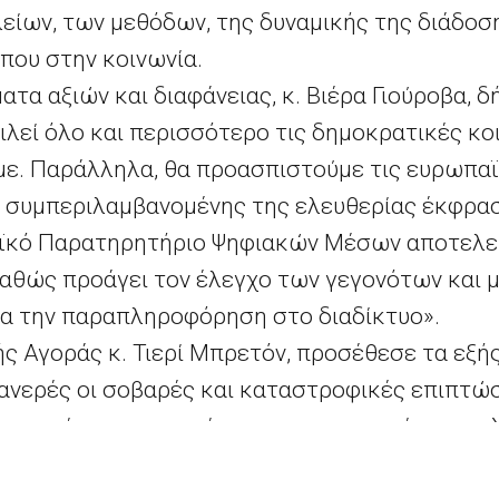
είων, των μεθόδων, της δυναμικής της διάδοσ
που στην κοινωνία.
ατα αξιών και διαφάνειας, κ. Βιέρα Γιούροβα, 
εί όλο και περισσότερο τις δημοκρατικές κοι
ε. Παράλληλα, θα προασπιστούμε τις ευρωπαϊκ
, συμπεριλαμβανομένης της ελευθερίας έκφρα
ϊκό Παρατηρητήριο Ψηφιακών Μέσων αποτελεί
καθώς προάγει τον έλεγχο των γεγονότων και μ
α την παραπληροφόρηση στο διαδίκτυο».
ς Αγοράς κ. Τιερί Μπρετόν, προσέθεσε τα εξής
φανερές οι σοβαρές και καταστροφικές επιπτώ
υγεία, τις κοινωνίες και τις οικονομίες μας. 
παϊκού Παρατηρητηρίου Ψηφιακών Μέσων. Το 