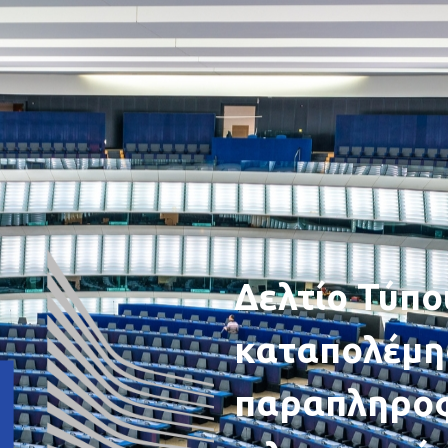
Δελτίο Τύπο
καταπολέμη
παραπληροφ