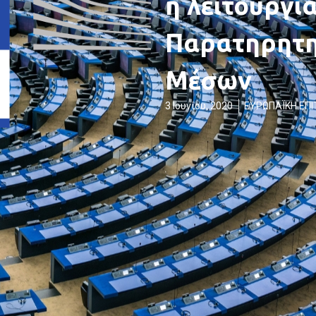
η λειτουργί
Παρατηρητη
Μέσων
3 Ιουνίου, 2020
ΕΥΡΩΠΑΪΚΗ ΕΠ