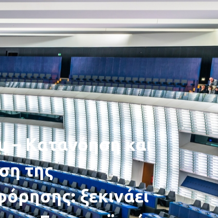
υ – Κατανόηση και
ση της
όρησης: ξεκινάει