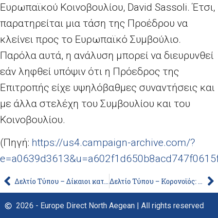
Ευρωπαϊκού Κοινοβουλίου, David Sassoli. Έτσι,
παρατηρείται μια τάση της Προέδρου να
κλείνει προς το Ευρωπαϊκό Συμβούλιο.
Παρόλα αυτά, η ανάλυση μπορεί να διευρυνθεί
εάν ληφθεί υπόψιν ότι η Πρόεδρος της
Επιτροπής είχε υψηλόβαθμες συναντήσεις και
με άλλα στελέχη του Συμβουλίου και του
Κοινοβουλίου.
(Πηγή:
https://us4.campaign-archive.com/?
e=a0639d3613&u=a602f1d650b8acd747f0615
Δελτίο Τύπου – Δίκαιοι κατώτατοι μισθοί: Η Επιτροπή ξεκινά δεύτερο στάδιο διαβούλευσης με τους κοινωνικούς εταίρους
Δελτίο Τύπου – Κορονοϊός: η οδηγία για τους βιολογικούς παράγοντες επικαιροποιείται για την καλύτερη προστασία της υγείας και της ασφάλειας των εργαζομένων
2026 - Europe Direct North Aegean | All rights reserved