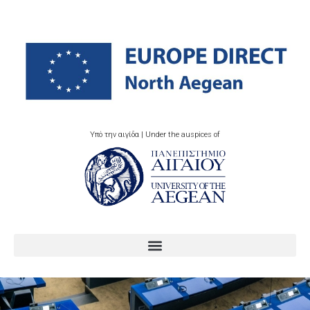
Υπό την αιγίδα | Under the auspices of