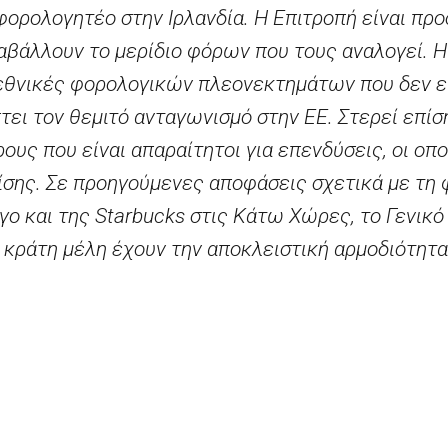
ορολογητέο στην Ιρλανδία. Η Επιτροπή είναι πρ
ταβάλλουν το μερίδιο φόρων που τους αναλογεί. 
εθνικές φορολογικών πλεονεκτημάτων που δεν εί
ει τον θεμιτό ανταγωνισμό στην ΕΕ. Στερεί επίσ
ους που είναι απαραίτητοι για επενδύσεις, οι οπο
ίσης. Σε προηγούμενες αποφάσεις σχετικά με τη
γο και της Starbucks στις Κάτω Χώρες, το Γενικό
 κράτη μέλη έχουν την αποκλειστική αρμοδιότητα
 με την άμεση φορολογία, πρέπει να την ασκούν 
 των κανόνων για τις κρατικές ενισχύσεις. Επιπ
 την προσέγγιση που ακολούθησε η Επιτροπή αξι
ικό και κατά πόσον οι συναλλαγές μεταξύ εταιρειώ
α βάσει των κανόνων της ΕΕ για τις κρατικές εν
ων αποστάσεων». Η Επιτροπή θα συνεχίσει να εξ