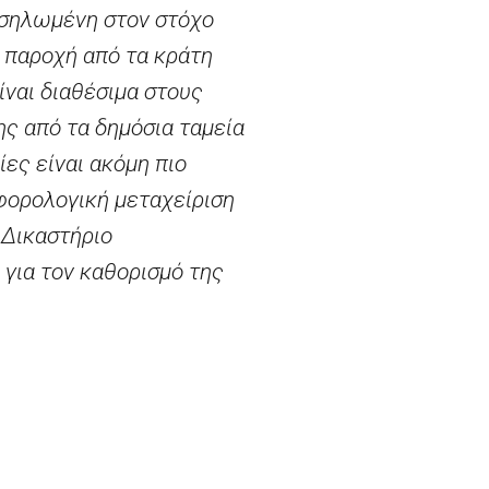
οσηλωμένη στον στόχο
Η παροχή από τα κράτη
ναι διαθέσιμα στους
ης από τα δημόσια ταμεία
ίες είναι ακόμη πιο
 φορολογική μεταχείριση
 Δικαστήριο
 για τον καθορισμό της
σύμφωνα με το δίκαιο της
λέον, το Γενικό
ολογώντας κατά πόσον
ν του ιδίου ομίλου
ισχύσεις σύμφωνα με τη
ετάζει τα μέτρα