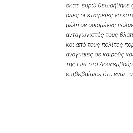
εκατ. ευρώ θεωρήθηκε φ
όλες οι εταιρείες να κα
μέλη σε ορισμένες πολυ
ανταγωνιστές τους βλάπτ
και από τους πολίτες πόρ
αναγκαίες σε καιρούς κρ
της Fiat στο Λουξεμβούρ
επιβεβαίωσε ότι, ενώ τα
νομοθεσίας τους σχετικά
ΕΕ, συμπεριλαμβανομένων
Δικαστήριο επιβεβαίωσε
ένα μέτρο είναι επιλεκτ
δημιουργούν πλεονέκτημ
λεγόμενη «προσέγγιση ίσ