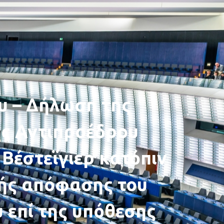
υ – Δήλωση της
ής Αντιπροέδρου
Βέστεϊγιερ κατόπιν
νής απόφασης του
 επί της υπόθεσης