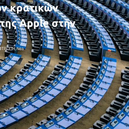
ν κρατικών
της Apple στην
ΠΙΤΡΟΠΉ
,
Νέα