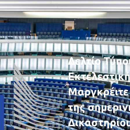
Δελτίο Τύπο
Εκτελεστικ
Μαργκρέιτε 
της σημερι
Δικαστηρίου