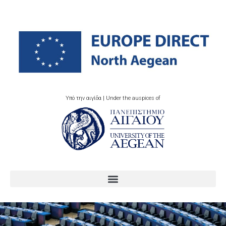
Υπό την αιγίδα | Under the auspices of