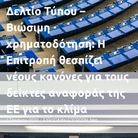
Δελτίο Τύπου –
Βιώσιμη
χρηματοδότηση: Η
Επιτροπή θεσπίζει
νέους κανόνες για τους
δείκτες αναφοράς της
ΕΕ για το κλίμα
17 Ιουλίου, 2020
ΕΥΡΩΠΑΪΚΗ ΕΠΙΤΡΟΠΉ
,
Νέα