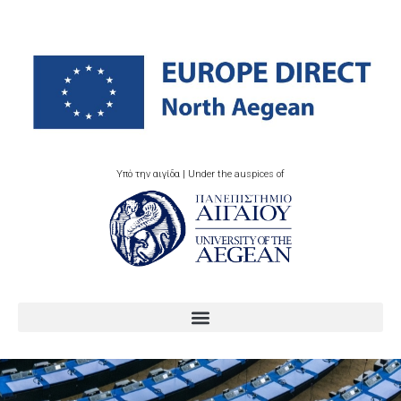
Υπό την αιγίδα | Under the auspices of