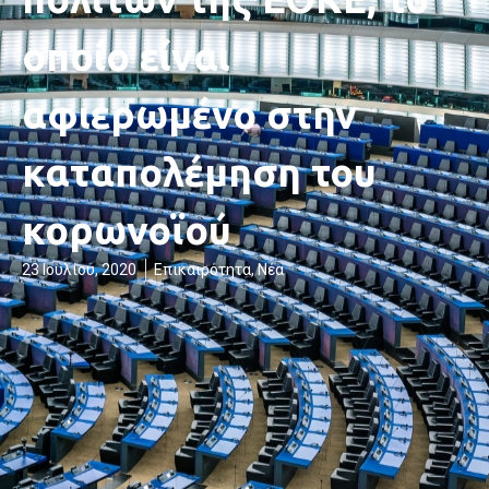
οποίο είναι
αφιερωμένο στην
καταπολέμηση του
κορωνοϊού
23 Ιουλίου, 2020
Επικαιρότητα
,
Νέα