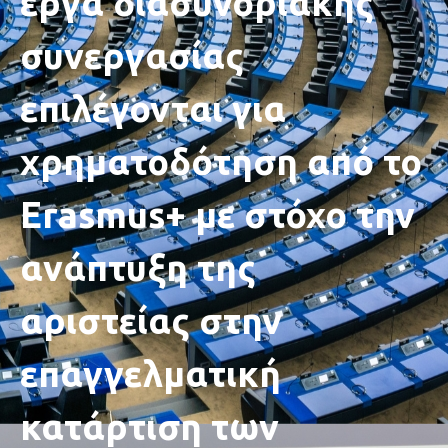
έργα διασυνοριακής
συνεργασίας
επιλέγονται για
χρηματοδότηση από το
Erasmus+ με στόχο την
ανάπτυξη της
αριστείας στην
επαγγελματική
κατάρτιση των