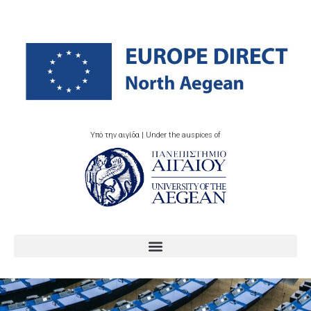
Υπό την αιγίδα | Under the auspices of