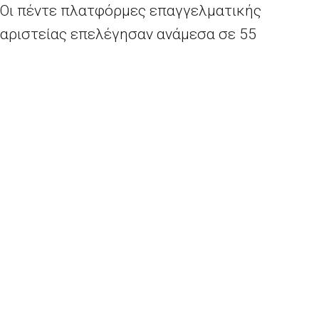
Οι πέντε πλατφόρμες επαγγελματικής
αριστείας επελέγησαν ανάμεσα σε 55
υποψηφιότητες και σε αυτές συμμετέχουν 167
οργανισμοί-εταίροι από 17 κράτη μέλη και
άλλες 4 χώρες που συμμετέχουν στο
πρόγραμμα Erasmus+.
Τα επιλεγέντα έργα ανταποκρίνονται στις
ανάγκες της μεταβαλλόμενης αγοράς
εργασίας και αντανακλούν τις προτεραιότητες
του ευρωπαϊκού θεματολογίου δεξιοτήτων και
της πρότασης της Επιτροπής για σύσταση του
Συμβουλίου σχετικά με την επαγγελματική
εκπαίδευση και κατάρτιση για βιώσιμη