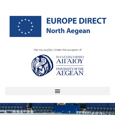
Υπό την αιγίδα | Under the auspices of