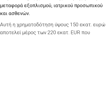
μεταφορά εξοπλισμού, ιατρικού προσωπικού
και ασθενών.
Αυτή η χρηματοδότηση ύψους 150
εκατ.
ευρώ
αποτελεί μέρος των 220
εκατ.
EUR που
διατέθηκαν τον Απρίλιο του 2020 για τη
στήριξη:
της μεταφοράς ιατρικών ειδών εκεί όπου
είναι περισσότερο αναγκαία, με τη
χρηματοδότηση της μεταφοράς του
φορτίου με τα είδη βασικής υλικής
συνδρομής και ανακούφισης σε κράτη
μέλη της ΕΕ·
της μεταφοράς ασθενών μεταξύ κρατών