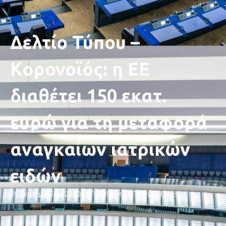
Δελτίο Τύπου –
Κορονοϊός: η ΕΕ
διαθέτει 150 εκατ.
ευρώ για τη μεταφορά
αναγκαίων ιατρικών
ειδών
20 Σεπτεμβρίου, 2020
ΕΥΡΩΠΑΪΚΗ ΕΠΙΤΡΟΠΉ
,
Νέα