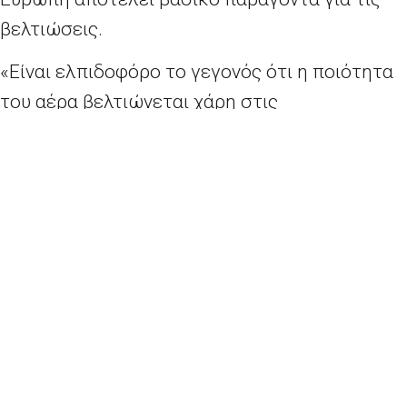
βελτιώσεις.
«Είναι ελπιδοφόρο το γεγονός ότι η ποιότητα
του αέρα βελτιώνεται χάρη στις
περιβαλλοντικές και κλιματικές πολιτικές που
εφαρμόζουμε. Ωστόσο, δεν μπορούμε να
αγνοήσουμε τις αρνητικές εξελίξεις — ο
αριθμός των πρόωρων θανάτων στην Ευρώπη
λόγω της ατμοσφαιρικής ρύπανσης
εξακολουθεί να είναι υπερβολικά υψηλός.
Στο
πλαίσιο της
Ευρωπαϊκής Πράσινης Συμφωνίας
έχουμε θέσει ως στόχο να πετύχουμε
μηδενικά επίπεδα σε κάθε μορφή ρύπανσης.
Για να το επιτύχουμε αυτό και να