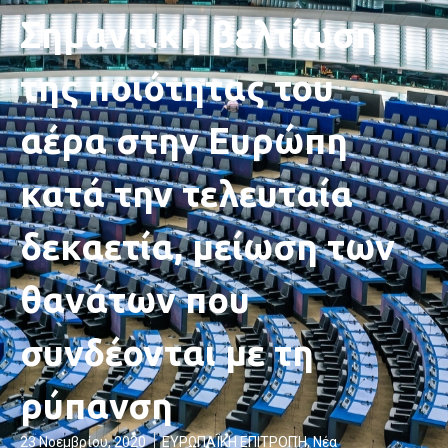
Σημαντική βελτίωση
της ποιότητας του
αέρα στην Ευρώπη
κατά την τελευταία
δεκαετία, μείωση των
θανάτων που
συνδέονται με τη
ρύπανση
23 Νοεμβρίου, 2020
ΕΥΡΩΠΑΪΚΗ ΕΠΙΤΡΟΠΉ
,
Νέα