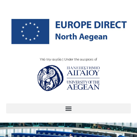
Υπό την αιγίδα | Under the auspices of