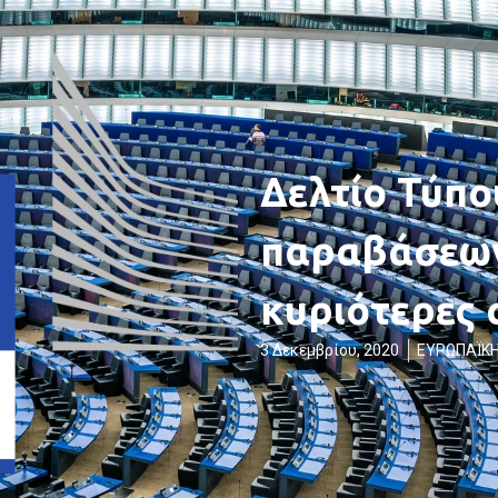
Δελτίο Τύπο
παραβάσεων
κυριότερες
3 Δεκεμβρίου, 2020
ΕΥΡΩΠΑΪΚΗ