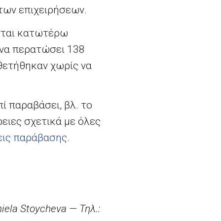
των επιχειρήσεων.
νται κατωτέρω
 να περατώσει 138
υθετήθηκαν χωρίς να
ί παραβάσει, βλ. το
ρειες σχετικά με όλες
εις παράβασης
.
iela
Stoycheva
— Τηλ.: