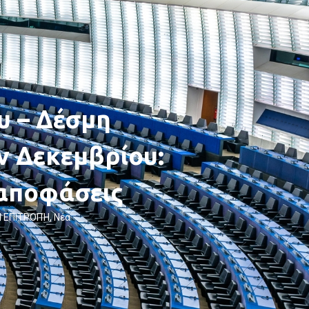
υ – Δέσμη
 Δεκεμβρίου:
 αποφάσεις
 ΕΠΙΤΡΟΠΉ
,
Νέα