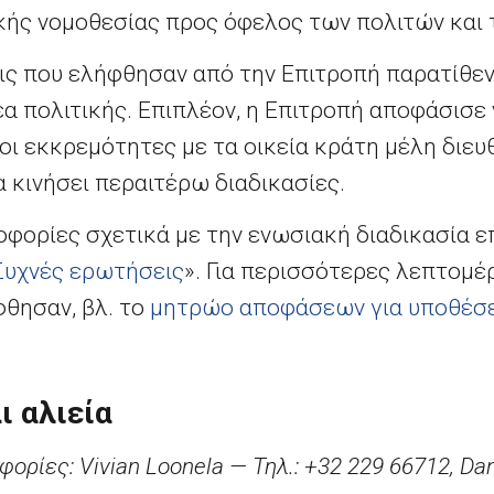
ής νομοθεσίας προς όφελος των πολιτών και 
ις που ελήφθησαν από την Επιτροπή παρατίθε
έα πολιτικής. Επιπλέον, η Επιτροπή αποφάσισε
 οι εκκρεμότητες με τα οικεία κράτη μέλη διε
α κινήσει περαιτέρω διαδικασίες.
φορίες σχετικά με την ενωσιακή διαδικασία επ
Συχνές ερωτήσεις
». Για περισσότερες λεπτομέ
φθησαν, βλ. το
μητρώο αποφάσεων για υποθέσ
ι αλιεία
οφορίες:
Vivian
Loonela
— Τηλ.: +32 229 66712,
Dan