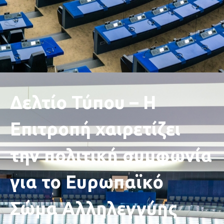
Δελτίο Τύπου – Η
Επιτροπή χαιρετίζει
την πολιτική συμφωνία
για το Ευρωπαϊκό
Σώμα Αλληλεγγύης