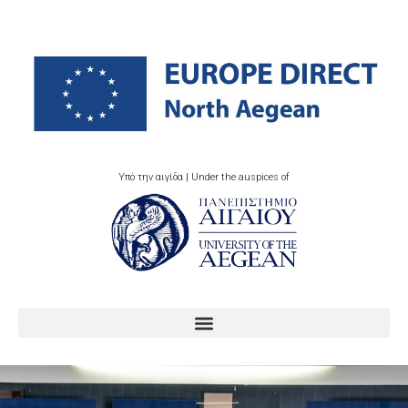
Υπό την αιγίδα | Under the auspices of