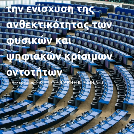
την ενίσχυση της
ανθεκτικότητας των
φυσικών και
ψηφιακών κρίσιμων
οντοτήτων
16 Δεκεμβρίου, 2020
ΕΥΡΩΠΑΪΚΗ ΕΠΙΤΡΟΠΉ
,
Νέα