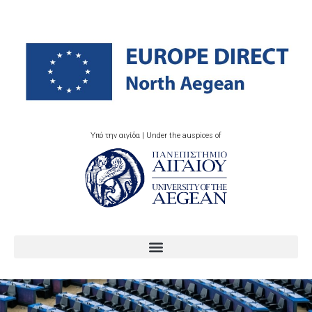
Υπό την αιγίδα | Under the auspices of