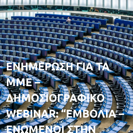
ΕΝΗΜΕΡΩΣΗ ΓΙΑ ΤΑ
ΜΜΕ –
ΔΗΜΟΣΙΟΓΡΑΦΙΚΟ
WEBINAR: “ΕΜΒΟΛΙΑ –
ΕΝΩΜΕΝΟΙ ΣΤΗΝ