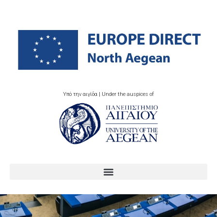
Υπό την αιγίδα | Under the auspices of