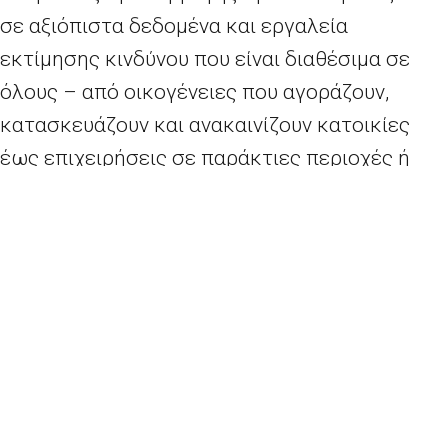
σε αξιόπιστα δεδομένα και εργαλεία
εκτίμησης κινδύνου που είναι διαθέσιμα σε
όλους – από οικογένειες που αγοράζουν,
κατασκευάζουν και ανακαινίζουν κατοικίες
έως επιχειρήσεις σε παράκτιες περιοχές ή
γεωργούς που σχεδιάζουν τις καλλιέργειές
τους. Για να επιτευχθεί αυτό, η στρατηγική
προτείνει δράσεις που διευρύνουν τα
όρια της
γνώσης για την προσαρμογή
ώστε να μπορούμε
να συγκεντρώνουμε
περισσότερα και
καλύτερα δεδομένα
για κινδύνους και
απώλειες που συνδέονται με το κλίμα, τα
οποία θα είναι διαθέσιμα σε όλους. Η