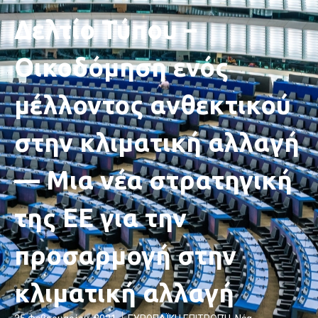
Δελτίο Τύπου –
Οικοδόμηση ενός
μέλλοντος ανθεκτικού
στην κλιματική αλλαγή
— Μια νέα στρατηγική
της ΕΕ για την
προσαρμογή στην
κλιματική αλλαγή