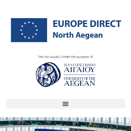
Υπό την αιγίδα | Under the auspices of