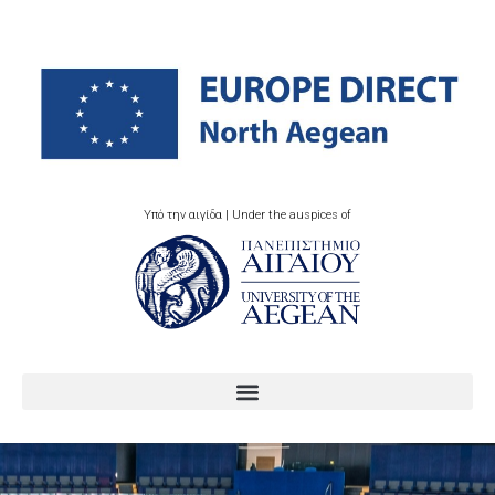
Υπό την αιγίδα | Under the auspices of