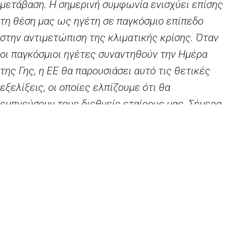
μετάβαση. Η σημερινή συμφωνία ενισχύει επίσης
τη θέση μας ως ηγέτη σε παγκόσμιο επίπεδο
στην αντιμετώπιση της κλιματικής κρίσης. Όταν
οι παγκόσμιοι ηγέτες συναντηθούν την Ημέρα
της Γης, η ΕΕ θα παρουσιάσει αυτό τις θετικές
εξελίξεις, οι οποίες ελπίζουμε ότι θα
εμπνεύσουν τους διεθνείς εταίρους μας. Σήμερα
είναι μια καλή ημέρα για τους ανθρώπους μας και
για τον πλανήτη μας.»
Εκτός από τον στόχο για κλιματική
ουδετερότητα έως το 2050, η σημερινή
συμφωνία ενισχύει το ευρωπαϊκό πλαίσιο
δράσης για το κλίμα εισάγοντας τα ακόλουθα