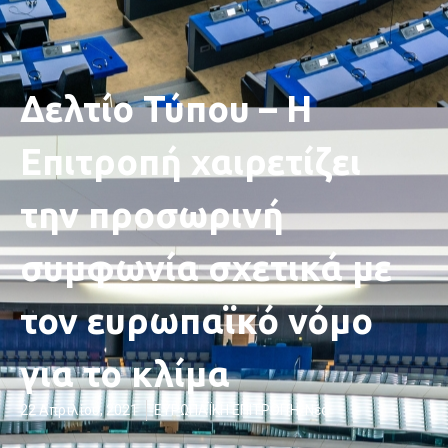
Δελτίο Τύπου – Η
Επιτροπή χαιρετίζει
την προσωρινή
συμφωνία σχετικά με
τον ευρωπαϊκό νόμο
για το κλίμα
22 Απριλίου, 2021
ΕΥΡΩΠΑΪΚΗ ΕΠΙΤΡΟΠΉ
,
Νέα