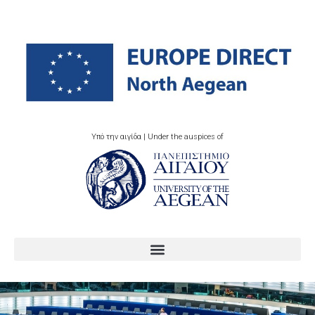
Υπό την αιγίδα | Under the auspices of