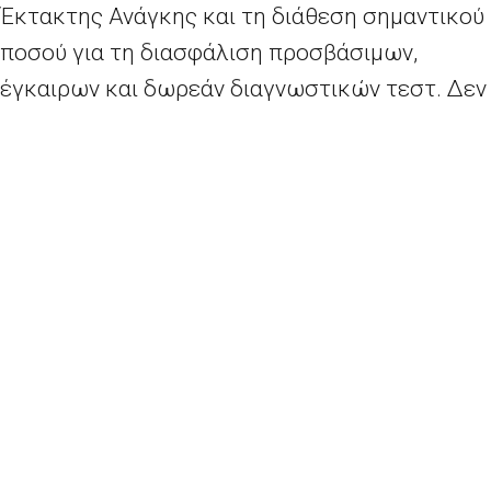
Έκτακτης Ανάγκης και τη διάθεση σημαντικού
ποσού για τη διασφάλιση προσβάσιμων,
έγκαιρων και δωρεάν διαγνωστικών τεστ. Δεν
θα ήταν η πρώτη φορά που θα γινόταν χρήση
του Μέσου Στήριξης Έκτακτης Ανάγκης στο
πλαίσιο της πανδημίας: 3,5 δις. ευρώ (από τα
οποία τα κράτη μέλη συνεισέφεραν 750 εκ
.ευρώ) χρησιμοποιήθηκαν για την αγορά
εμβολίων (Προκαταρκτικές Συμφωνίες
Αγοράς) και 46 εκ. ευρώ διατέθηκαν για τις
προπαρασκευαστικές εργασίες για το
πιστοποιητικό
Covid
-19.