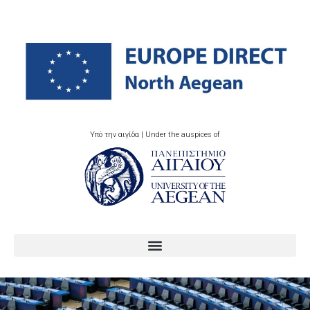
Υπό την αιγίδα | Under the auspices of