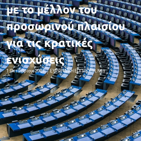
με το μέλλον του
προσωρινού πλαισίου
για τις κρατικές
ενισχύσεις
1 Οκτωβρίου, 2021
ΕΥΡΩΠΑΪΚΗ ΕΠΙΤΡΟΠΉ
,
Νέα