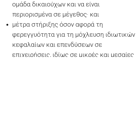
ομάδα δικαιούχων και να είναι
περιορισμένα σε μέγεθος· και
μέτρα στήριξης όσον αφορά τη
φερεγγυότητα για τη μόχλευση ιδιωτικών
κεφαλαίων και επενδύσεων σε
επιχειρήσεις, ιδίως σε μικρές και μεσαίες
επιχειρήσεις και μικρές επιχειρήσεις
μεσαίας κεφαλαιοποίησης, οι οποίες
συνήθως βασίζονται στη χρηματοδότηση
από τραπεζικά δάνεια και οι οποίες
ενδεχομένως να είναι περισσότερο
χρεωμένες μετά την κρίση. Τα μέτρα αυτά
θα παρέχουν στις εν λόγω εταιρείες
πρόσβαση σε χρηματοδότηση με ίδια