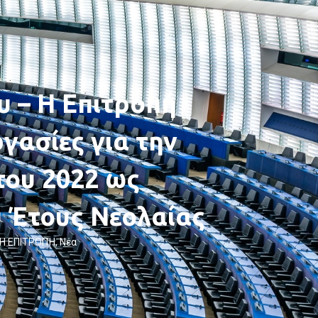
υ – Η Επιτροπή
ργασίες για την
του 2022 ως
 Έτους Νεολαίας
Η ΕΠΙΤΡΟΠΉ
,
Νέα