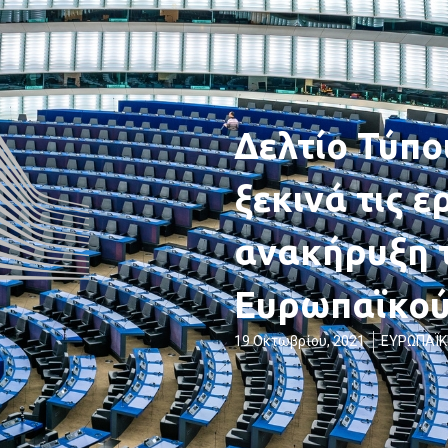
Δελτίο Τύπο
ξεκινά τις ε
ανακήρυξη 
Ευρωπαϊκού
19 Οκτωβρίου, 2021
ΕΥΡΩΠΑΪΚ