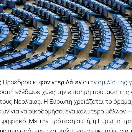
ς Προέδρου κ.
φον ντερ Λάιεν
στην
ομιλία της 
ιτροπή εξέδωσε χθες την επίσημη πρότασή της 
ους Νεολαίας. Η Ευρώπη χρειάζεται το όραμα,
ων για να οικοδομήσει ένα καλύτερο μέλλον — 
ο ψηφιακό. Με την πρόταση αυτή, η Ευρώπη πρ
ους περισσότερες και καλύτερες ευκαιρίες για 