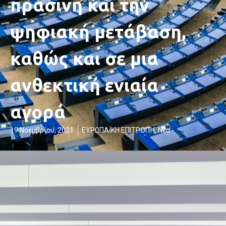
πράσινη και την
ψηφιακή μετάβαση,
καθώς και σε μια
ανθεκτική ενιαία
αγορά
19 Νοεμβρίου, 2021
ΕΥΡΩΠΑΪΚΗ ΕΠΙΤΡΟΠΉ
,
Νέα