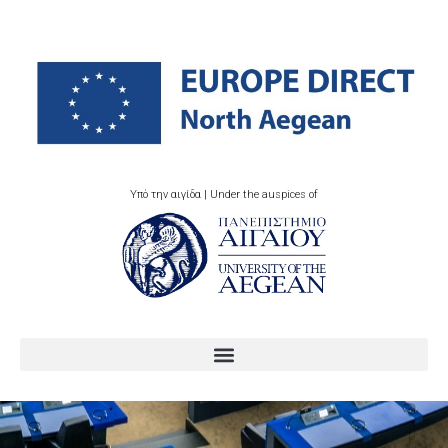
Υπό την αιγίδα | Under the auspices of