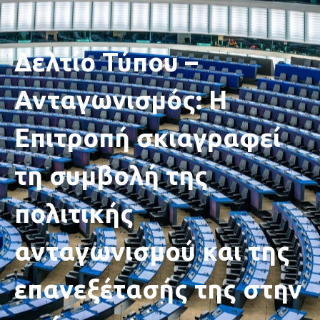
Δελτίο Τύπου –
Ανταγωνισμός: Η
Επιτροπή σκιαγραφεί
τη συμβολή της
πολιτικής
ανταγωνισμού και της
επανεξέτασής της στην