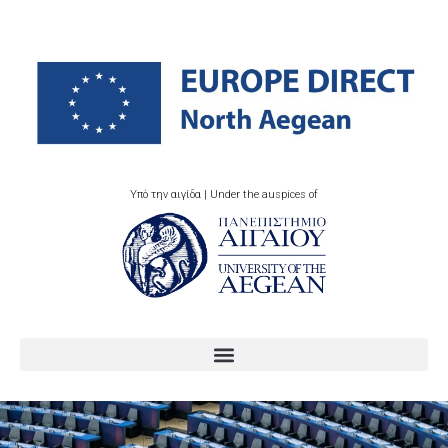
Υπό την αιγίδα | Under the auspices of