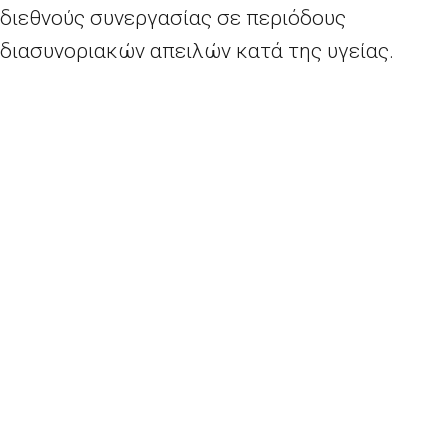
διεθνούς συνεργασίας σε περιόδους
διασυνοριακών απειλών κατά της υγείας.
Σε συνέχεια της παγκόσμιας συνόδου κορυφής
του Μαΐου για την υγεία και της συνόδου
κορυφής της
G
20 του Οκτωβρίου, η Πρόεδρος
κ.
φον ντερ Λάιεν
επιβεβαίωσε τη δέσμευση
της ΕΕ να διαφυλάξει την ισότητα, τη χρηστή
διακυβέρνηση, την πολυμερή συνεργασία και
την αλληλεγγύη, καθώς αποτελούν τον μόνο
τρόπο εξόδου από την τρέχουσα κρίση στον
τομέα της υγείας. Η Ευρωπαϊκή Ένωση και τα
κράτη μέλη της θα συνεχίσουν να εργάζονται