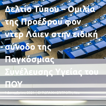
Δελτίο Τύπου – Ομιλία
της Προέδρου φον
ντερ Λάιεν στην ειδική
σύνοδο της
Παγκόσμιας
Συνέλευσης Υγείας του
ΠΟΥ
1 Δεκεμβρίου, 2021
ΕΥΡΩΠΑΪΚΗ ΕΠΙΤΡΟΠΉ
,
Νέα