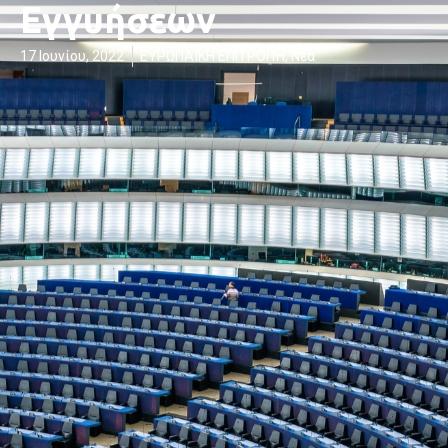
Εγγυήσεων
17 Ιουνίου, 2022
ΕΥΡΩΠΑΪΚΗ ΕΠΙΤΡΟΠΉ
,
Νέα