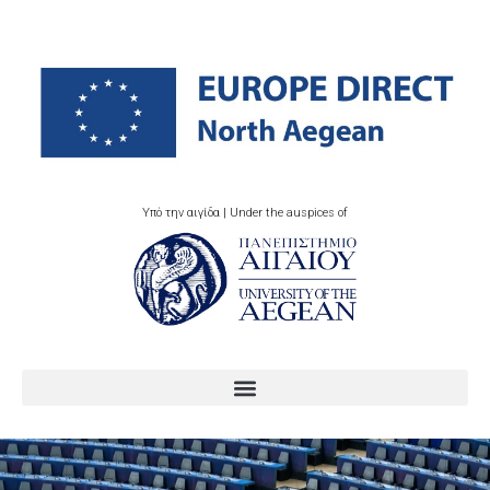
Υπό την αιγίδα | Under the auspices of