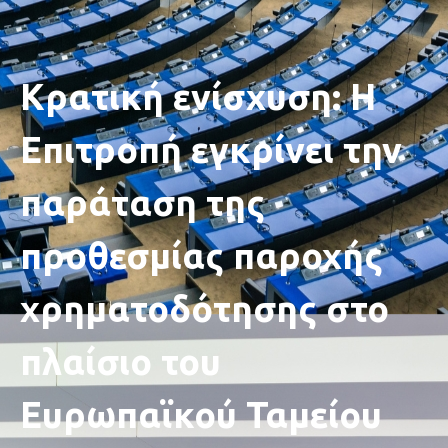
Κρατική ενίσχυση: Η
Επιτροπή εγκρίνει την
παράταση της
προθεσμίας παροχής
χρηματοδότησης στο
πλαίσιο του
Ευρωπαϊκού Ταμείου