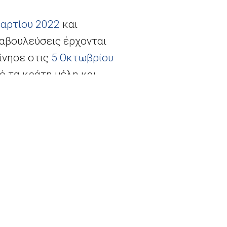
αρτίου 2022
και
ιαβουλεύσεις έρχονται
ίνησε στις
5 Οκτωβρίου
ό τα κράτη μέλη και
μβαση για την
54
] και της πρότασης
ιεξαγάγει περαιτέρω
σεις που αφορούν: α)
 μελών να παρέχουν
ν τις
τητες, δεδομένων των
ροσαρμογές ώστε να
ιρήσεις που πλήττονται