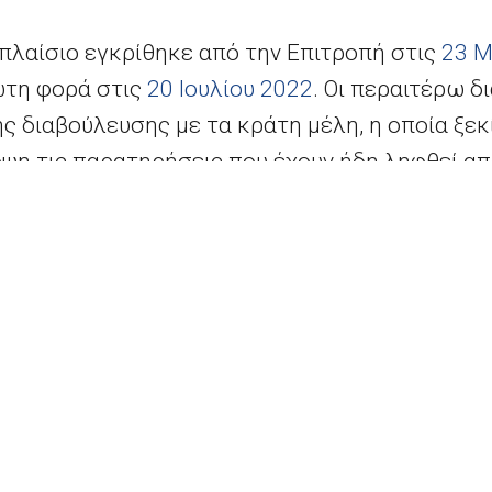
πλαίσιο εγκρίθηκε από την Επιτροπή στις
23 Μ
ώτη φορά στις
20 Ιουλίου 2022
. Οι περαιτέρω δ
ς διαβούλευσης με τα κράτη μέλη, η οποία ξεκ
ψη τις παρατηρήσεις που έχουν ήδη ληφθεί απ
σφατου κανονισμού σχετικά με επείγουσα παρέ
ών τιμών ενέργειας [
κανονισμός (ΕΕ) 2022/18
κανονισμό έκτακτης ανάγκης
, η Επιτροπή θα δ
άτη μέλη, ιδίως όσον αφορά πιθανές τροποποιή
 για να διευρυνθεί η δυνατότητα των κρατών
εταιρείες ενέργειας, προκειμένου να καλύπτου
ασφαλίσεις για τις εμπορικές τους δραστηριό
ης αστάθειας της αγοράς· και β) πρόσθετες π
έλη να παράσχουν περαιτέρω στήριξη σε επιχε