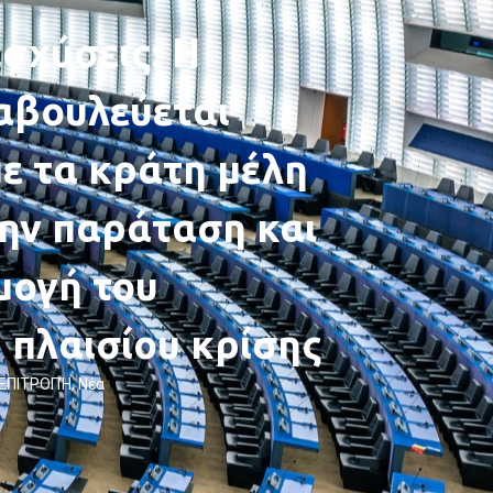
ισχύσεις: Η
αβουλεύεται
ε τα κράτη μέλη
την παράταση και
μογή του
 πλαισίου κρίσης
 ΕΠΙΤΡΟΠΉ
,
Νέα