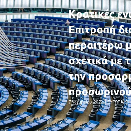
Κρατικές εν
Επιτροπή δι
περαιτέρω μ
σχετικά με 
την προσαρ
προσωρινού
7 Νοεμβρίου, 2022
ΕΥΡΩΠΑΪΚΗ