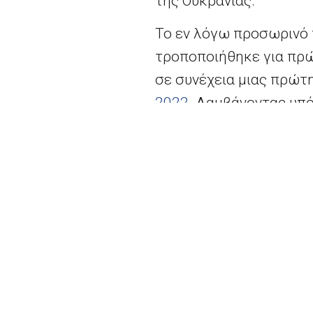
της Ουκρανίας.
Το εν λόγω προσωρινό 
τροποποιήθηκε για πρ
σε συνέχεια μιας πρώτη
2022
. Λαμβάνοντας υπό
υπό το πρίσμα του πρό
αντιμετώπιση των υψηλ
της Επιτροπής για
νέο 
διαβουλεύσεις με τα κρ
στοχευμένη προσαρμογή
δημόσιες εγγυήσεις σε 
χρηματοοικονομικές εξ
τρεχουσών τιμών και τ
επιτραπεί στα κράτη μ