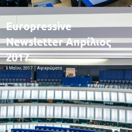
Europressive
Newsletter Απρίλιος
2017
6 Μαΐου, 2017
Αφιερώματα