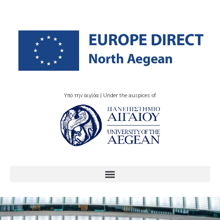
Υπό την αιγίδα | Under the auspices of