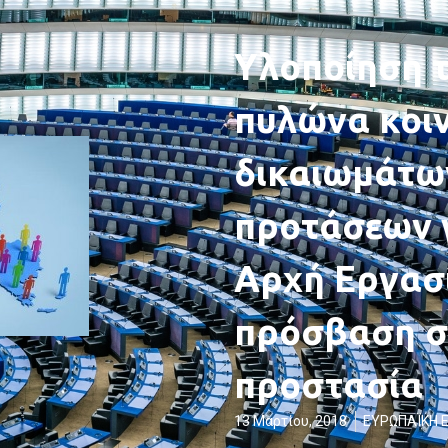
Υλοποίηση 
πυλώνα κοι
δικαιωμάτω
προτάσεων 
Αρχή Εργασί
πρόσβαση σ
προστασία
13 Μαρτίου, 2018
ΕΥΡΩΠΑΪΚΗ 