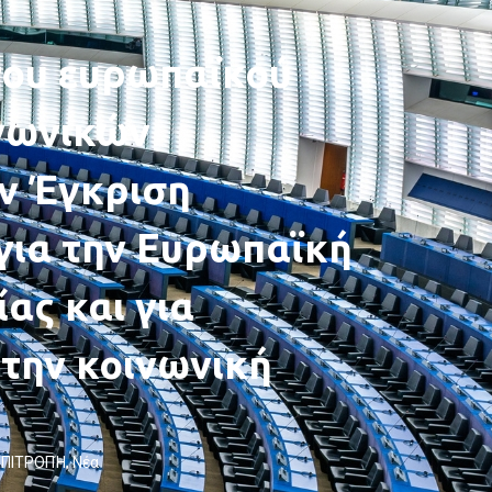
του ευρωπαϊκού
νωνικών
ν Έγκριση
για την Ευρωπαϊκή
ας και για
την κοινωνική
ΕΠΙΤΡΟΠΉ
,
Νέα