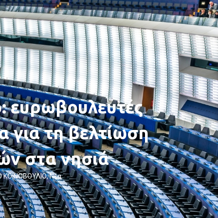
: ευρωβουλευτές
α για τη βελτίωση
ών στα νησιά
 ΚΟΙΝΟΒΟΥΛΙΟ
,
Νέα