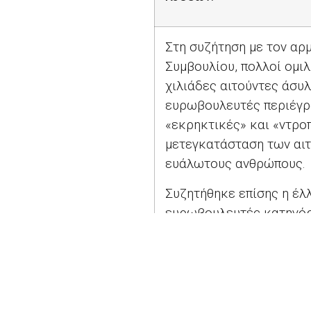
Στη συζήτηση με τον αρ
Συμβουλίου, πολλοί ομιλ
χιλιάδες αιτούντες άσυ
ευρωβουλευτές περιέγρ
«εκρηκτικές» και «ντρο
μετεγκατάσταση των αιτ
ευάλωτους ανθρώπους.
Συζητήθηκε επίσης η έλ
ευρωβουλευτές κατηγόρη
νέα κοινή ευρωπαϊκή νο
έχει επωμιστεί η Ελλάδα
Για περισσότερες πληρ