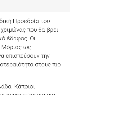
νδική Προεδρία του
 χειμώνας που θα βρει
κό έδαφος. Οι
ς Μόριας ως
να επισπεύσουν την
οτεραιότητα στους πιο
λάδα. Κάποιοι
ης συμφωνίας για μια
άφρυνση του βάρους που