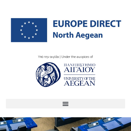
Υπό την αιγίδα | Under the auspices of