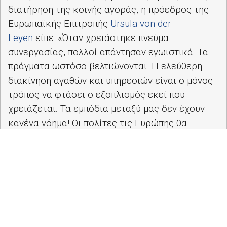
διατήρηση της κοινής αγοράς, η πρόεδρος της
Ευρωπαϊκής Επιτροπής
Ursula von der
Leyen
είπε: «Όταν χρειάστηκε πνεύμα
συνεργασίας, πολλοί απάντησαν εγωιστικά. Τα
πράγματα ωστόσο βελτιώνονται. Η ελεύθερη
διακίνηση αγαθών και υπηρεσιών είναι ο μόνος
τρόπος να φτάσει ο εξοπλισμός εκεί που
χρειάζεται. Τα εμπόδια μεταξύ μας δεν έχουν
κανένα νόημα! Οι πολίτες τις Ευρώπης θα
θυμούνται τις αποφάσεις και τις ενέργειες που
παίρνουμε σήμερα».
Ο
Esteban Gonz
á
lez Pons
(ΕΛΚ, Ισπανία) είπε:
«Χρειαζόμαστε την Ευρώπη που βγαίνει κάθε
βράδυ στο μπαλκόνι να χειροκροτήσει γιατρούς
και νοσηλευτές». Συμφωνώντας με την πρόεδρο