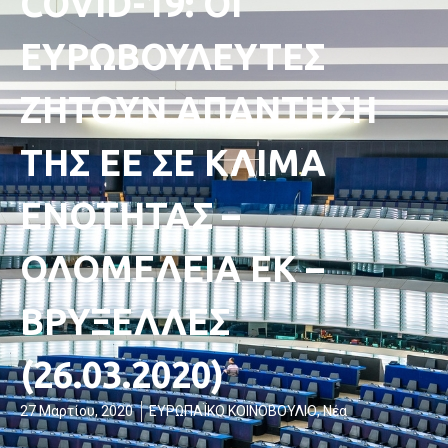
COVID-19: ΟΙ
ΕΥΡΩΒΟΥΛΕΥΤΕΣ
ΖΗΤΟΥΝ ΑΠΑΝΤΗΣΗ
ΤΗΣ ΕΕ ΣΕ ΚΛΙΜΑ
ΕΝΟΤΗΤΑΣ –
ΟΛΟΜΕΛΕΙΑ ΕΚ –
ΒΡΥΞΕΛΛΕΣ
(26.03.2020)
27 Μαρτίου, 2020
ΕΥΡΩΠΑΪΚΟ ΚΟΙΝΟΒΟΥΛΙΟ
,
Νέα