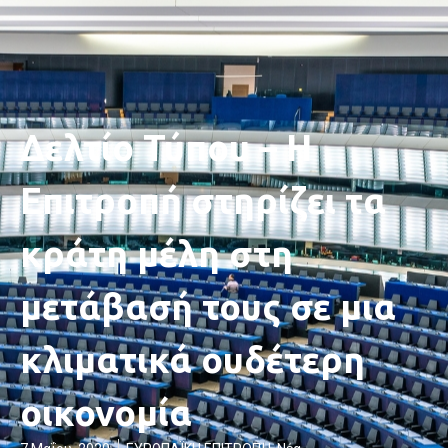
Δελτίο Τύπου – Η
Επιτροπή στηρίζει τα
κράτη μέλη στη
μετάβασή τους σε μια
κλιματικά ουδέτερη
οικονομία