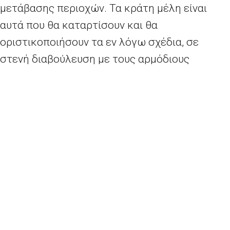
μετάβασης περιοχών. Τα κράτη μέλη είναι
αυτά που θα καταρτίσουν και θα
οριστικοποιήσουν τα εν λόγω σχέδια, σε
στενή διαβούλευση με τους αρμόδιους
εθνικούς, περιφερειακούς και τοπικούς
φορείς, εξασφαλίζοντας έτσι ότι έχουν την
κυριότητα της μετάβασης. Στη συνέχεια, τα
σχέδια θα υποβληθούν προς έγκριση στην
Επιτροπή.
Ιστορικό
Στις 11 Δεκεμβρίου 2019 η Επιτροπή
παρουσίασε την
Ευρωπαϊκή Πράσινη
Συμφωνία
, φιλοδοξώντας να καταστεί ο