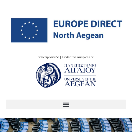
Υπό την αιγίδα | Under the auspices of