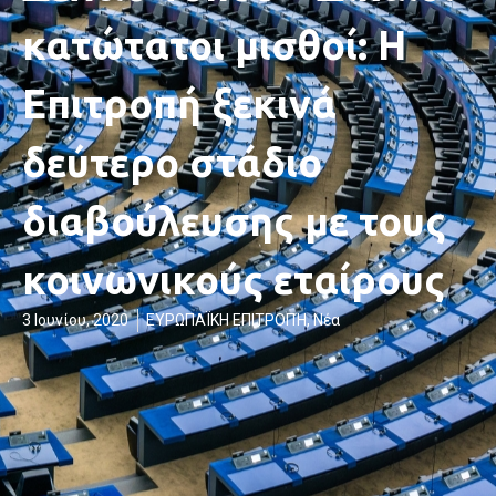
κατώτατοι μισθοί: Η
Επιτροπή ξεκινά
δεύτερο στάδιο
διαβούλευσης με τους
κοινωνικούς εταίρους
3 Ιουνίου, 2020
ΕΥΡΩΠΑΪΚΗ ΕΠΙΤΡΟΠΉ
,
Νέα