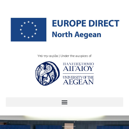
Υπό την αιγίδα | Under the auspices of