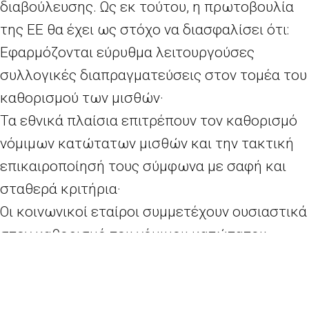
διαβούλευσης. Ως εκ τούτου, η πρωτοβουλία
της ΕΕ θα έχει ως στόχο να διασφαλίσει ότι:
Εφαρμόζονται εύρυθμα λειτουργούσες
συλλογικές διαπραγματεύσεις στον τομέα του
καθορισμού των μισθών·
Τα εθνικά πλαίσια επιτρέπουν τον καθορισμό
νόμιμων κατώτατων μισθών και την τακτική
επικαιροποίησή τους σύμφωνα με σαφή και
σταθερά κριτήρια·
Οι κοινωνικοί εταίροι συμμετέχουν ουσιαστικά
στον καθορισμό του νόμιμου κατώτατου
μισθού προς υποστήριξη της επάρκειας του
κατώτατου μισθού·
Οι διακυμάνσεις του κατώτατου μισθού και οι