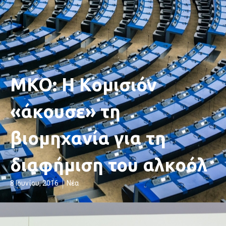
ΜΚΟ: Η Κομισιόν
«άκουσε» τη
βιομηχανία για τη
διαφήμιση του αλκοόλ
8 Ιουνίου, 2016
Νέα