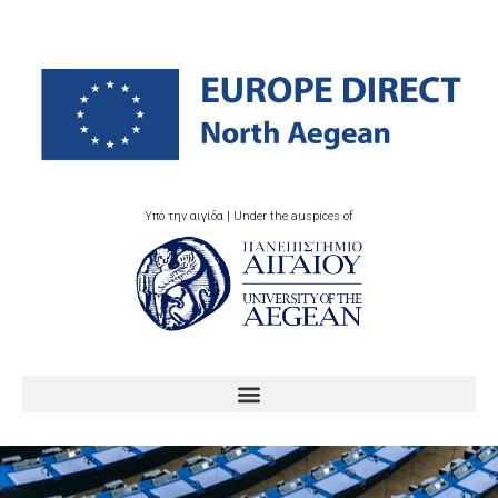
Υπό την αιγίδα | Under the auspices of