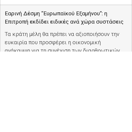
Εαρινή Δέσμη “Ευρωπαϊκού Εξαμήνου”: η
Επιτροπή εκδίδει ειδικές ανά χώρα συστάσεις
Τα κράτη μέλη θα πρέπει να αξιοποιήσουν την
ευκαιρία που προσφέρει η οικονομική
ανάκαμψη για τη συνέχιση των διαρθρωτικών
μεταρρυθμίσεων…
Περισσότερα
εδώ.
Διάλογος Πολιτών με τον Ευρωπαίο Επίτροπο
κ. Χρήστο Στυλιανίδη
Η Αντιπροσωπεία της Ευρωπαϊκής Επιτροπής
στην Ελλάδα και το Πανεπιστήμιο Ιωαννίνων,
συνδιοργάνωσαν τον «Διάλογο με τους