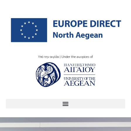
Υπό την αιγίδα | Under the auspices of