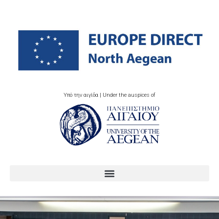
Υπό την αιγίδα | Under the auspices of